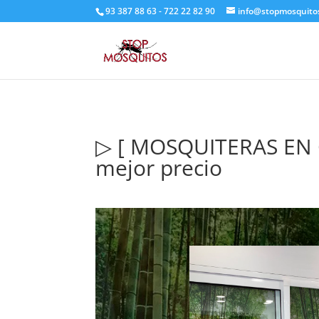
93 387 88 63 - 722 22 82 90
info@stopmosquito
▷ [ MOSQUITERAS EN C
mejor precio