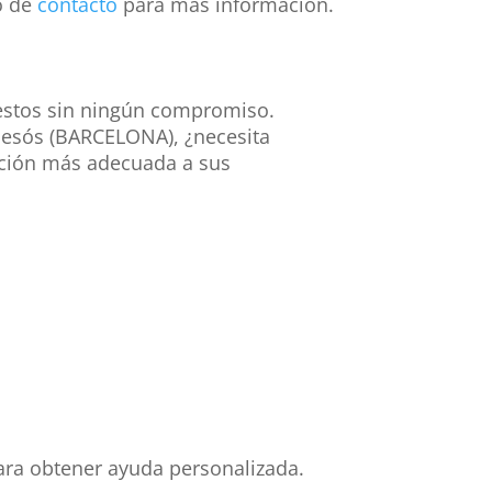
o de
contacto
para mas información.
estos sin ningún compromiso.
Besós (BARCELONA), ¿necesita
lución más adecuada a sus
para obtener ayuda personalizada.