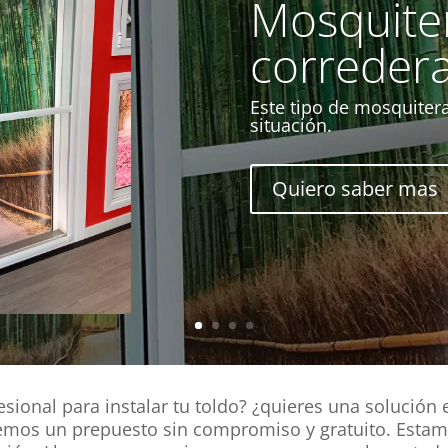
Mosquite
correder
Este tipo de mosquiter
situación.
Quiero saber mas
sional para instalar tu toldo? ¿quieres una solución
cemos un prepuesto sin compromiso y gratuito. Esta