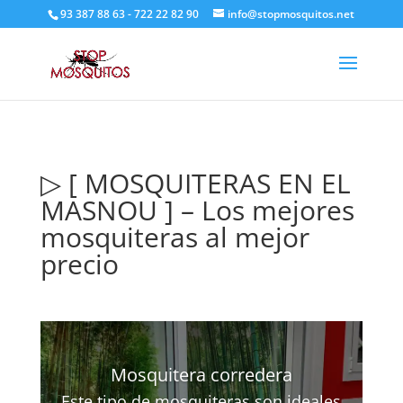
93 387 88 63 - 722 22 82 90
info@stopmosquitos.net
▷ [ MOSQUITERAS EN EL
MASNOU ] – Los mejores
mosquiteras al mejor
precio
Mosquitera corredera
Este tipo de mosquiteras son ideales