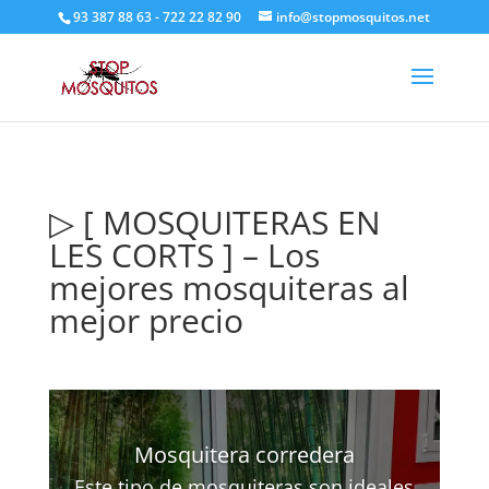
93 387 88 63 - 722 22 82 90
info@stopmosquitos.net
▷ [ MOSQUITERAS EN
LES CORTS ] – Los
mejores mosquiteras al
mejor precio
Mosquitera corredera
Este tipo de mosquiteras son ideales